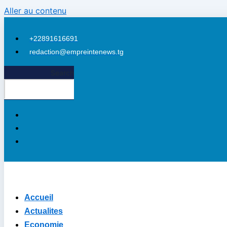
Aller au contenu
+22891616691
redaction@empreintenews.tg
Search
Accueil
Actualites
Economie