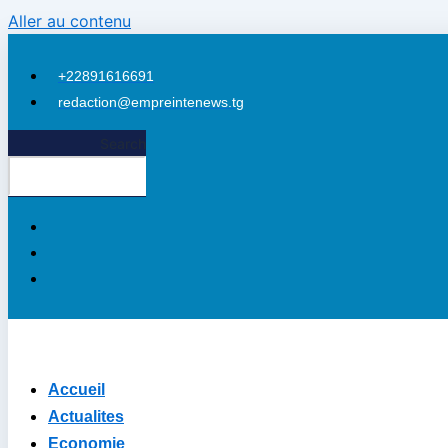
Aller au contenu
+22891616691
redaction@empreintenews.tg
Search
Accueil
Actualites
Economie