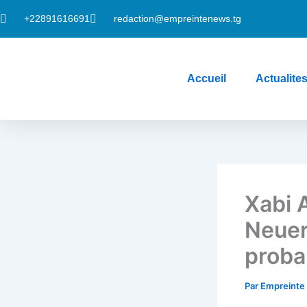
Aller
+22891616691
redaction@empreintenews.tg
au
contenu
Accueil
Actualite
ri
Xabi 
Neuer
proba
Par
Empreint