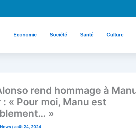
s
Economie
Société
Santé
Culture
Alonso rend hommage à Manu
 : « Pour moi, Manu est
blement… »
e News
/
août 24, 2024