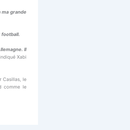
 a ma grande
football.
llemagne. Il
 indiqué Xabi
Casillas, le
nd comme le