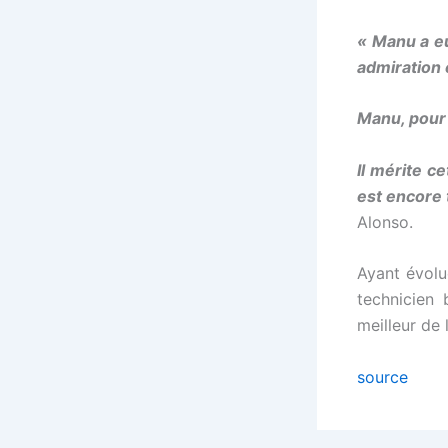
« Manu a eu
admiration 
Manu, pour 
Il mérite c
est encore
Alonso.
Ayant évolu
technicien
meilleur de 
source