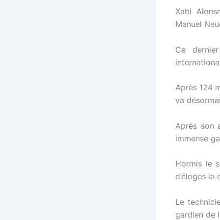
Xabi Alons
Manuel Neue
Ce dernie
internationa
Après 124 m
va désormai
Après son 
immense gar
Hormis le s
d’éloges la 
Le technici
gardien de l