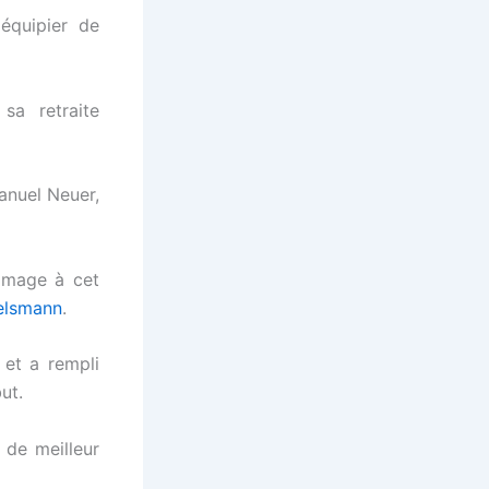
équipier de
a retraite
anuel Neuer,
mmage à cet
elsmann
.
 et a rempli
ut.
 de meilleur