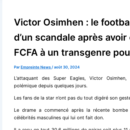
Victor Osimhen : le footba
d’un scandale après avoir o
FCFA à un transgenre po
Par
Empreinte News
/
août 30, 2024
L’attaquant des Super Eagles, Victor Osimhen,
polémique depuis quelques jours.
Les fans de la star n’ont pas du tout digéré son gest
Le drame a commencé après la récente bomb
célébrités masculines qui lui ont fait don.
Il a reçu en tout 30,6 millions de nairas soit plus 11