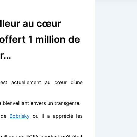
lleur au cœur
ffert 1 million de
ur…
 est actuellement au cœur d’une
e bienveillant envers un transgenre.
e de
Bobrisky
où il a apprécié les
 millions de FCFA pendant qu’il était