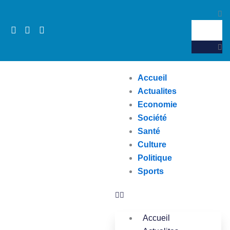
Aller
Search
au
contenu
Accueil
Actualites
Economie
Société
Santé
Culture
Politique
Sports
Accueil