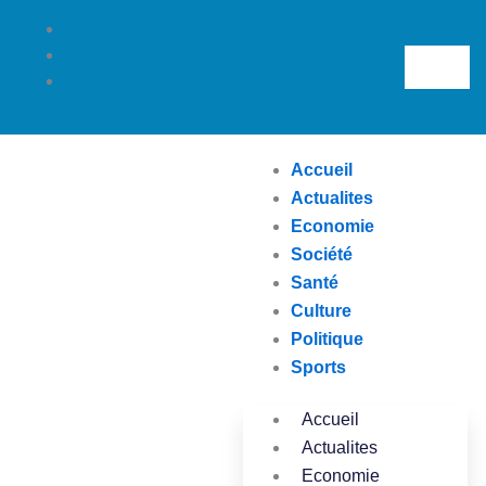
Aller
au
Search
contenu
Accueil
Actualites
Economie
Société
Santé
Culture
Politique
Sports
Accueil
Actualites
Economie