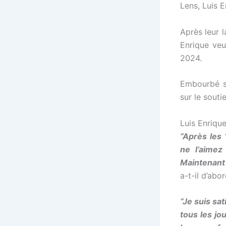
Lens, Luis 
l
Après leur 
Enrique ve
l
2024.
l
Embourbé so
sur le souti
l
Luis Enriqu
l
“Après les
ne l’aimez
l
Maintenant
a-t-il d’abo
l
“Je suis sa
tous les jo
l