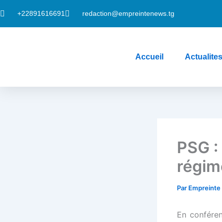
Aller
l
+22891616691
redaction@empreintenews.tg
au
contenu
l
Accueil
Actualite
leri
PSG :
régime
Par
Empreint
l
En confére
l