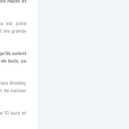
des hauts et
a est juste
t les grands
u’ils soient
 de buts, ça
lais Bradley
t de baisser
e 10 buts et