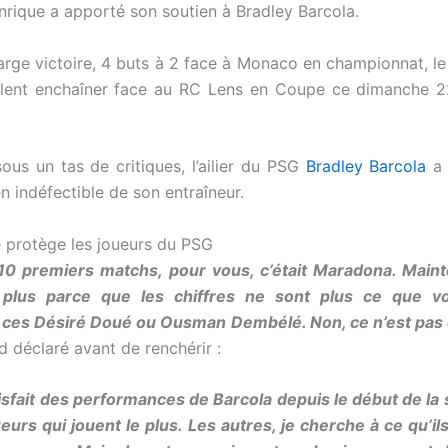
Enrique a apporté son soutien à Bradley Barcola.
large victoire, 4 buts à 2 face à Monaco en championnat, le
ulent enchaîner face au RC Lens en Coupe ce dimanche 
us un tas de critiques, l’ailier du PSG
Bradley Barcola
a 
en indéfectible de son entraîneur.
e protège les joueurs du PSG
 10 premiers matchs, pour vous, c’était Maradona. Maint
 plus parce que les chiffres ne sont plus ce que v
 ces Désiré Doué ou Ousman Dembélé. Non, ce n’est pa
rd déclaré avant de renchérir :
tisfait des performances de Barcola depuis le début de la 
ueurs qui jouent le plus. Les autres, je cherche à ce qu’il