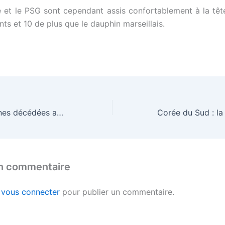
e et le PSG sont cependant assis confortablement à la têt
ts et 10 de plus que le dauphin marseillais.
Plusieurs personnes décédées après avoir bu de l’alcool frelaté dans ce pays
un commentaire
z
vous connecter
pour publier un commentaire.