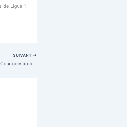
e de Ligue 1
SUIVANT
Corée du Sud : la Cour constitutionnelle appelée à sceller le sort de Yoon au plus vite