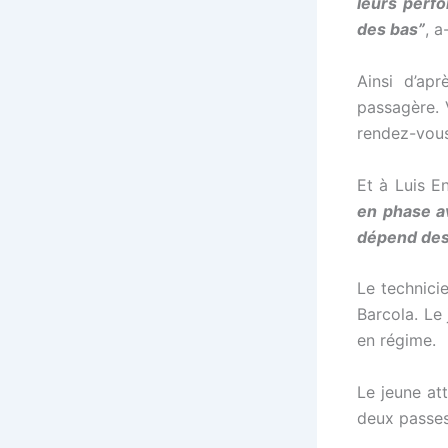
leurs perfo
des bas”
, a
l
Ainsi d’ap
l
passagère. 
rendez-vous
l
Et à Luis E
l
en phase av
dépend des 
l
Le technici
l
Barcola. Le
en régime.
l
Le jeune at
l
deux passes