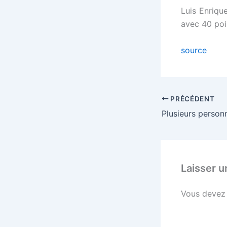
l
Luis Enriqu
avec 40 poin
l
source
l
al
PRÉCÉDENT
al
l
Laisser 
l
Vous deve
l