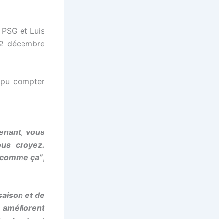
 PSG et Luis
22 décembre
pu compter
enant, vous
ous croyez.
s comme ça”
,
saison et de
s améliorent