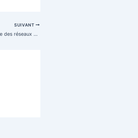
SUIVANT
Ouganda : blocage des réseaux sociaux après la réélection de Museveni