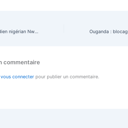
La valeur du gardien nigérian Nwabali est égale à ce que touche Ronaldo par jour
un commentaire
z
vous connecter
pour publier un commentaire.