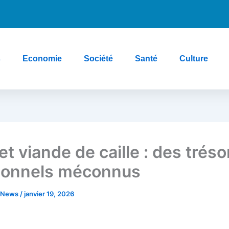
s
Economie
Société
Santé
Culture
t viande de caille : des tréso
tionnels méconnus
e News
/
janvier 19, 2026