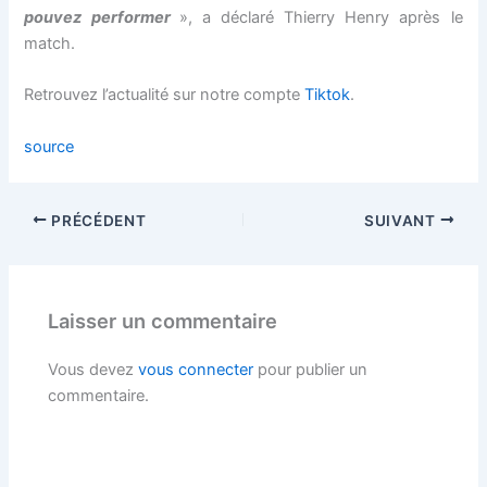
 panel
pouvez performer
», a déclaré Thierry Henry après le
match.
satın al
Retrouvez l’actualité sur notre compte
Tiktok
.
satın al
source
 Panel
PRÉCÉDENT
SUIVANT
 panel
 panel
Laisser un commentaire
 Panel
Vous devez
vous connecter
pour publier un
 panel
commentaire.
 panel