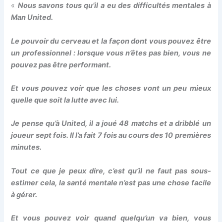
 panel
«
Nous savons tous qu’il a eu des difficultés mentales à
Man United.
 panel
Le pouvoir du cerveau et la façon dont vous pouvez être
un professionnel : lorsque vous n’êtes pas bien, vous ne
 Panel
pouvez pas être performant.
 panel
Et vous pouvez voir que les choses vont un peu mieux
quelle que soit la lutte avec lui.
 panel
Je pense qu’à United, il a joué 48 matchs et a dribblé un
 Panel
joueur sept fois. Il l’a fait 7 fois au cours des 10 premières
minutes.
 Panel
Tout ce que je peux dire, c’est qu’il ne faut pas sous-
 panel
estimer cela, la santé mentale n’est pas une chose facile
à gérer.
 panel
Et vous pouvez voir quand quelqu’un va bien, vous