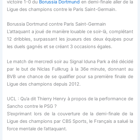
victoire 1-0 du
Borussia Dortmund
en demi-finale aller de la
 panel
Ligue des champions contre le Paris Saint-Germain.
 panel
Borussia Dortmund contre Paris Saint-Germain
L’attaquant a joué de manière louable ce soir-là, complétant
 panel
12 dribbles, surpassant les joueurs des deux équipes pour
les duels gagnés et se créant 3 occasions égales.
 panel
Le match de mercredi soir au Signal Iduna Park a été décidé
 panel
par le but de Niclas Fullkrug à la 36e minute, donnant au
BVB une chance de se qualifier pour sa première finale de
 Panel
Ligue des champions depuis 2012.
 panel
UCL : Qu’a dit Thierry Henry à propos de la performance de
Sancho contre le PSG ?
 Panel
S’exprimant lors de la couverture de la demi-finale de la
Ligue des champions par CBS Sports, le Français a salué la
 panel
force mentale de l’attaquant.