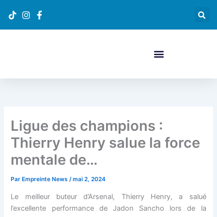
Aller
 panel
au
contenu
 panel
paketleri
Ligue des champions :
Thierry Henry salue la force
mentale de…
 panel
Par
Empreinte News
/
mai 2, 2024
Le meilleur buteur d’Arsenal, Thierry Henry, a salué
 panel
l’excellente performance de Jadon Sancho lors de la