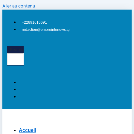
Aller au contenu
+22891616691
redaction@empreintenews.tg
i
Search
Accueil