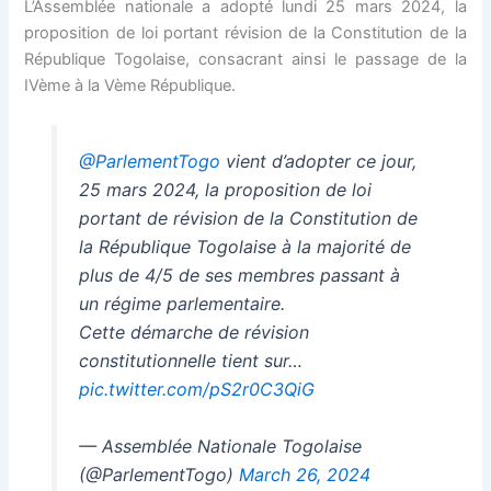
L’Assemblée nationale a adopté lundi 25 mars 2024, la
k panel
proposition de loi portant révision de la Constitution de la
République Togolaise, consacrant ainsi le passage de la
k panel
IVème à la Vème République.
k panel
@ParlementTogo
vient d’adopter ce jour,
k panel
25 mars 2024, la proposition de loi
portant de révision de la Constitution de
k panel
la République Togolaise à la majorité de
plus de 4/5 de ses membres passant à
k Panel
un régime parlementaire.
Cette démarche de révision
k panel
constitutionnelle tient sur…
pic.twitter.com/pS2r0C3QiG
k Panel
— Assemblée Nationale Togolaise
k panel
(@ParlementTogo)
March 26, 2024