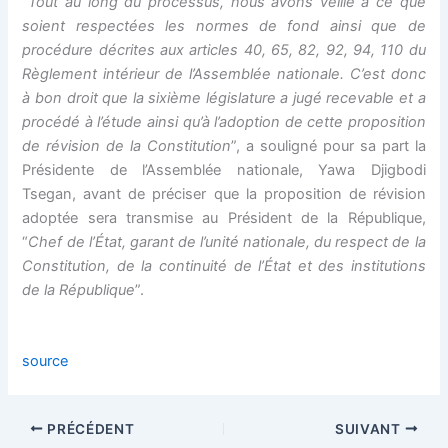
“
Tout au long du processus, nous avons veillé à ce que
soient respectées les normes de fond ainsi que de
k Panel
procédure décrites aux articles 40, 65, 82, 92, 94, 110 du
Règlement intérieur de l’Assemblée nationale. C’est donc
à bon droit que la sixième législature a jugé recevable et a
k
procédé à l’étude ainsi qu’à l’adoption de cette proposition
de révision de la Constitution
”, a souligné pour sa part la
k panel
Présidente de l’Assemblée nationale, Yawa Djigbodi
Tsegan, avant de préciser que la proposition de révision
k Panel
adoptée sera transmise au Président de la République,
“
Chef de l’État, garant de l’unité nationale, du respect de la
k Panel
Constitution, de la continuité de l’État et des institutions
de la République
”.
k Panel
Oku
source
k
PRÉCÉDENT
SUIVANT
k panel