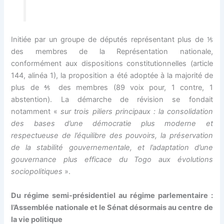
k panel
k panel
Initiée par un groupe de députés représentant plus de ⅕
des membres de la Représentation nationale,
k Panel
conformément aux dispositions constitutionnelles (article
144, alinéa 1), la proposition a été adoptée à la majorité de
k panel
plus de ⅘ des membres (89 voix pour, 1 contre, 1
abstention). La démarche de révision se fondait
k panel
notamment «
sur trois piliers principaux : la consolidation
des bases d’une démocratie plus moderne et
k Panel
respectueuse de l’équilibre des pouvoirs, la préservation
de la stabilité gouvernementale, et l’adaptation d’une
k Panel
gouvernance plus efficace du Togo aux évolutions
sociopolitiques
».
k panel
Du régime semi-présidentiel au régime parlementaire :
k panel
l’Assemblée nationale et le Sénat désormais au centre de
la vie politique