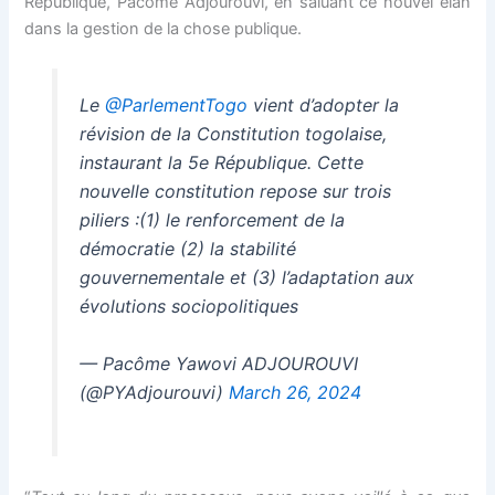
k panel
République, Pacôme Adjourouvi, en saluant ce nouvel élan
dans la gestion de la chose publique.
k panel
Le
@ParlementTogo
vient d’adopter la
k panel
révision de la Constitution togolaise,
instaurant la 5e République. Cette
k panel
nouvelle constitution repose sur trois
piliers :(1) le renforcement de la
k panel
démocratie (2) la stabilité
k panel
gouvernementale et (3) l’adaptation aux
évolutions sociopolitiques
k panel
— Pacôme Yawovi ADJOUROUVI
k Panel
(@PYAdjourouvi)
March 26, 2024
ti
k