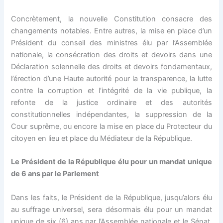
k panel
Concrètement, la nouvelle Constitution consacre des
 satın al
changements notables. Entre autres, la mise en place d’un
Président du conseil des ministres élu par l’Assemblée
 satın al
nationale, la consécration des droits et devoirs dans une
Déclaration solennelle des droits et devoirs fondamentaux,
k Panel
l’érection d’une Haute autorité pour la transparence, la lutte
contre la corruption et l’intégrité de la vie publique, la
k panel
refonte de la justice ordinaire et des autorités
constitutionnelles indépendantes, la suppression de la
k panel
Cour suprême, ou encore la mise en place du Protecteur du
citoyen en lieu et place du Médiateur de la République.
k Panel
Le Président de la République élu pour un mandat unique
de 6 ans par le Parlement
k panel
Dans les faits, le Président de la République, jusqu’alors élu
k panel
au suffrage universel, sera désormais élu pour un mandat
unique de six (6) ans par l’Assemblée nationale et le Sénat,