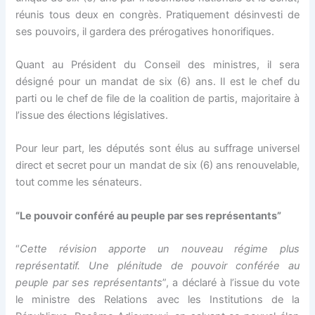
k panel
réunis tous deux en congrès. Pratiquement désinvesti de
ses pouvoirs, il gardera des prérogatives honorifiques.
k panel
Quant au Président du Conseil des ministres, il sera
k panel
désigné pour un mandat de six (6) ans. Il est le chef du
parti ou le chef de file de la coalition de partis, majoritaire à
k panel
l’issue des élections législatives.
k panel
Pour leur part, les députés sont élus au suffrage universel
direct et secret pour un mandat de six (6) ans renouvelable,
k panel
tout comme les sénateurs.
k panel
“Le pouvoir conféré au peuple par ses représentants”
k panel
“
Cette révision apporte un nouveau régime plus
représentatif. Une plénitude de pouvoir conférée au
k panel
peuple par ses représentants
”, a déclaré à l’issue du vote
le ministre des Relations avec les Institutions de la