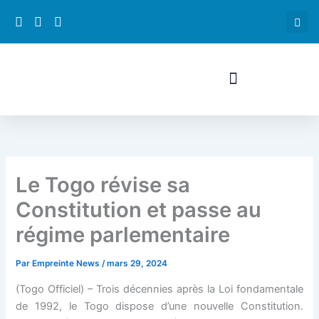
Aller
k panel
au
contenu
k panel
 paketleri
k
k
Le Togo révise sa
k
Constitution et passe au
k
régime parlementaire
k panel
Par
Empreinte News
/
mars 29, 2024
(Togo Officiel)
– Trois décennies après la Loi fondamentale
k panel
de 1992, le Togo dispose d’une nouvelle Constitution.