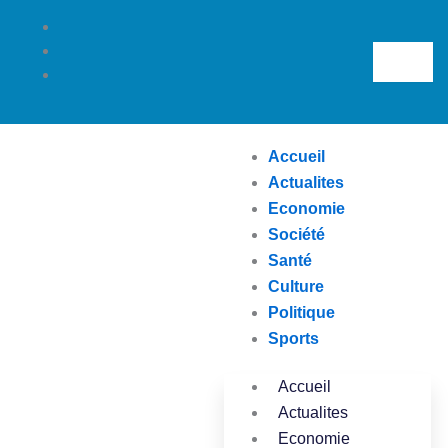
Aller
au
Search
contenu
Accueil
Actualites
Economie
Société
Santé
Culture
Politique
Sports
Accueil
Actualites
Economie