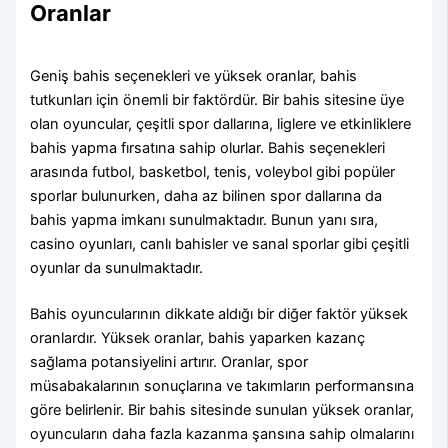
Oranlar
iriş
Geniş bahis seçenekleri ve yüksek oranlar, bahis
tutkunları için önemli bir faktördür. Bir bahis sitesine üye
onusu
olan oyuncular, çeşitli spor dallarına, liglere ve etkinliklere
onusu
bahis yapma fırsatına sahip olurlar. Bahis seçenekleri
arasında futbol, basketbol, tenis, ​​voleybol gibi popüler
onusu
sporlar bulunurken, daha az bilinen spor dallarına da
bahis yapma imkanı sunulmaktadır. Bunun yanı sıra,
onusu
casino oyunları, canlı bahisler ve sanal sporlar gibi çeşitli
ne Webmaster Tools
oyunlar da sunulmaktadır.
Bahis oyuncularının dikkate aldığı bir diğer faktör yüksek
oranlardır. Yüksek oranlar, bahis yaparken kazanç
iriş
sağlama potansiyelini artırır. Oranlar, spor
no
müsabakalarının sonuçlarına ve takımların performansına
göre belirlenir. Bir bahis sitesinde sunulan yüksek oranlar,
oyuncuların daha fazla kazanma şansına sahip olmalarını