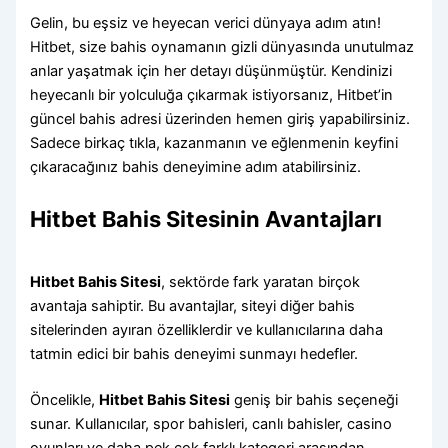
panel
Gelin, bu eşsiz ve heyecan verici dünyaya adım atın!
Hitbet, size bahis oynamanın gizli dünyasında unutulmaz
panel
anlar yaşatmak için her detayı düşünmüştür. Kendinizi
panel
heyecanlı bir yolculuğa çıkarmak istiyorsanız, Hitbet’in
güncel bahis adresi üzerinden hemen giriş yapabilirsiniz.
panel
Sadece birkaç tıkla, kazanmanın ve eğlenmenin keyfini
çıkaracağınız bahis deneyimine adım atabilirsiniz.
panel
panel
Hitbet Bahis Sitesinin Avantajları
panel
Hitbet Bahis Sitesi
, sektörde fark yaratan birçok
panel
avantaja sahiptir. Bu avantajlar, siteyi diğer bahis
Panel
sitelerinden ayıran özelliklerdir ve kullanıcılarına daha
tatmin edici bir bahis deneyimi sunmayı hedefler.
Öncelikle,
Hitbet Bahis Sitesi
geniş bir bahis seçeneği
sunar. Kullanıcılar, spor bahisleri, canlı bahisler, casino
Panel
oyunları ve daha pek çok farklı kategori arasından