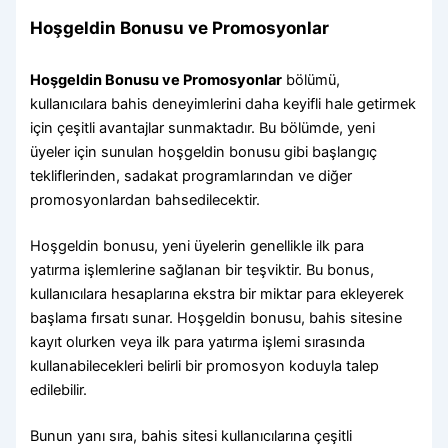
Hoşgeldin Bonusu ve Promosyonlar
Hoşgeldin Bonusu ve Promosyonlar
bölümü,
kullanıcılara bahis deneyimlerini daha keyifli hale getirmek
için çeşitli avantajlar sunmaktadır. Bu bölümde, yeni
üyeler için sunulan hoşgeldin bonusu gibi başlangıç
tekliflerinden, sadakat programlarından ve diğer
promosyonlardan bahsedilecektir.
Hoşgeldin bonusu, yeni üyelerin genellikle ilk para
yatırma işlemlerine sağlanan bir teşviktir. Bu bonus,
kullanıcılara hesaplarına ekstra bir miktar para ekleyerek
başlama fırsatı sunar. Hoşgeldin bonusu, bahis sitesine
kayıt olurken veya ilk para yatırma işlemi sırasında
kullanabilecekleri belirli bir promosyon koduyla talep
edilebilir.
Bunun yanı sıra, bahis sitesi kullanıcılarına çeşitli