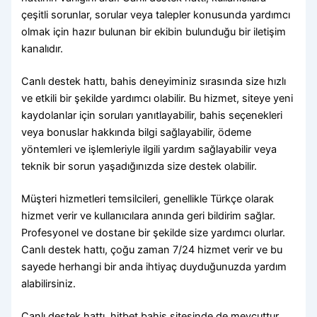
çeşitli sorunlar, sorular veya talepler konusunda yardımcı
olmak için hazır bulunan bir ekibin bulunduğu bir iletişim
kanalıdır.
Canlı destek hattı, bahis deneyiminiz sırasında size hızlı
ve etkili bir şekilde yardımcı olabilir. Bu hizmet, siteye yeni
kaydolanlar için soruları yanıtlayabilir, bahis seçenekleri
veya bonuslar hakkında bilgi sağlayabilir, ödeme
yöntemleri ve işlemleriyle ilgili yardım sağlayabilir veya
teknik bir sorun yaşadığınızda size destek olabilir.
Müşteri hizmetleri temsilcileri, genellikle Türkçe olarak
hizmet verir ve kullanıcılara anında geri bildirim sağlar.
Profesyonel ve dostane bir şekilde size yardımcı olurlar.
Canlı destek hattı, çoğu zaman 7/24 hizmet verir ve bu
sayede herhangi bir anda ihtiyaç duyduğunuzda yardım
alabilirsiniz.
Canlı destek hattı, hitbet bahis sitesinde de mevcuttur.