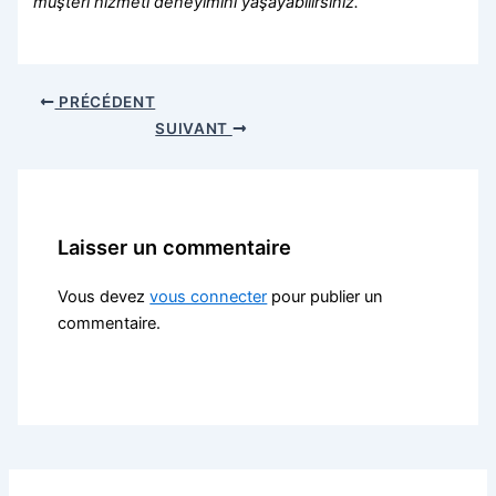
müşteri hizmeti deneyimini yaşayabilirsiniz.
PRÉCÉDENT
SUIVANT
Laisser un commentaire
Vous devez
vous connecter
pour publier un
commentaire.