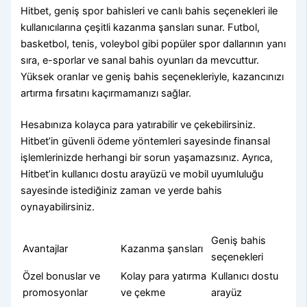
Hitbet, geniş spor bahisleri ve canlı bahis seçenekleri ile
kullanıcılarına çeşitli kazanma şansları sunar. Futbol,
basketbol, tenis, voleybol gibi popüler spor dallarının yanı
sıra, e-sporlar ve sanal bahis oyunları da mevcuttur.
Yüksek oranlar ve geniş bahis seçenekleriyle, kazancınızı
iş
artırma fırsatını kaçırmamanızı sağlar.
iş
Hesabınıza kolayca para yatırabilir ve çekebilirsiniz.
t
Hitbet’in güvenli ödeme yöntemleri sayesinde finansal
işlemlerinizde herhangi bir sorun yaşamazsınız. Ayrıca,
Hitbet’in kullanıcı dostu arayüzü ve mobil uyumluluğu
habet
sayesinde istediğiniz zaman ve yerde bahis
oynayabilirsiniz.
 giriş
Geniş bahis
Avantajlar
Kazanma şansları
seçenekleri
t
Özel bonuslar ve
Kolay para yatırma
Kullanıcı dostu
Panel
promosyonlar
ve çekme
arayüz