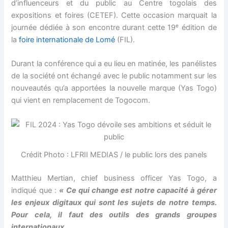
d’influenceurs et du public au Centre togolais des
nel
expositions et foires (CETEF). Cette occasion marquait la
journée dédiée à son encontre durant cette 19ᵉ édition de
nel
la
foire internationale de Lomé
(FIL).
nel
Durant la conférence qui a eu lieu en matinée, les panélistes
de la société ont échangé avec le public notamment sur les
nel
nouveautés qu’a apportées la nouvelle marque (Yas Togo)
qui vient en remplacement de Togocom.
nel
nel
Crédit Photo : LFRII MEDIAS / le public lors des panels
nel
Matthieu Mertian, chief business officer Yas Togo, a
nel
indiqué que :
« Ce qui change est notre capacité à gérer
les enjeux digitaux qui sont les sujets de notre temps.
nel
Pour cela, il faut des outils des grands groupes
internationaux.