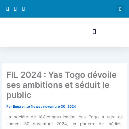
Aller
nel
au
contenu
nel
etleri
FIL 2024 : Yas Togo dévoile
ses ambitions et séduit le
public
nel
Par
Empreinte News
/
novembre 30, 2024
La société de télécommunication Yas Togo a reçu ce
nel
samedi 30 novembre 2024, un parterre de médias,