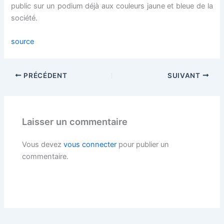
nel
public sur un podium déjà aux couleurs jaune et bleue de la
société.
nel
source
nel
nel
PRÉCÉDENT
SUIVANT
nel
Laisser un commentaire
nel
Vous devez
vous connecter
pour publier un
nel
commentaire.
nel