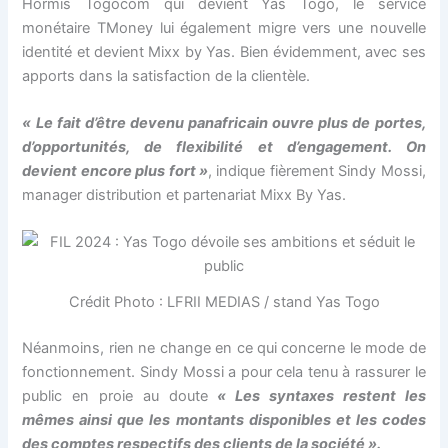
Hormis Togocom qui devient Yas Togo, le service
nel
monétaire TMoney lui également migre vers une nouvelle
identité et devient Mixx by Yas. Bien évidemment, avec ses
ın al
apports dans la satisfaction de la clientèle.
ın al
« Le fait d’être devenu panafricain ouvre plus de portes,
d’opportunités, de flexibilité et d’engagement. On
nel
devient encore plus fort »
, indique fièrement Sindy Mossi,
manager distribution et partenariat Mixx By Yas.
nel
nel
Crédit Photo : LFRII MEDIAS / stand Yas Togo
nel
Néanmoins, rien ne change en ce qui concerne le mode de
nel
fonctionnement. Sindy Mossi a pour cela tenu à rassurer le
public en proie au doute
« Les syntaxes restent les
nel
mêmes ainsi que les montants disponibles et les codes
des comptes respectifs des clients de la société ».