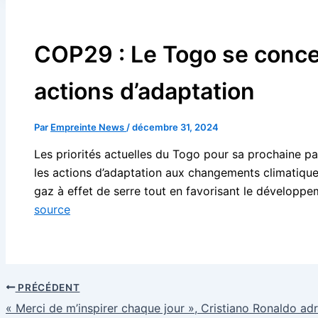
COP29 : Le Togo se conce
actions d’adaptation
Par
Empreinte News
/
décembre 31, 2024
Les priorités actuelles du Togo pour sa prochaine p
les actions d’adaptation aux changements climatique
gaz à effet de serre tout en favorisant le développ
source
al
al
PRÉCÉDENT
« Merci de m’inspirer chaque jour », Cristiano Ronaldo a