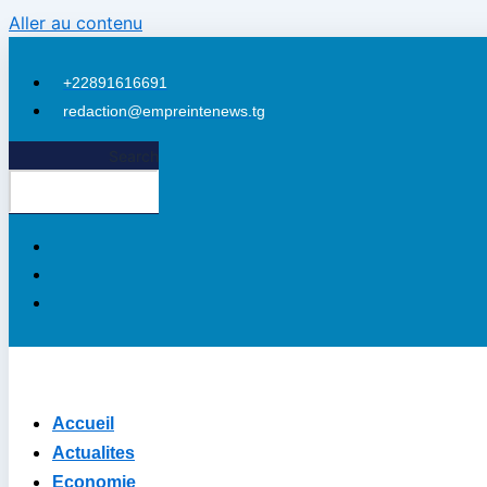
Aller au contenu
+22891616691
redaction@empreintenews.tg
eri
Search
Accueil
Actualites
Economie