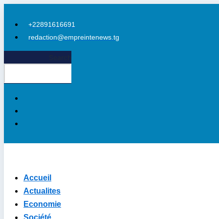
Aller
au
+22891616691
contenu
redaction@empreintenews.tg
Search
Accueil
Actualites
Economie
Société