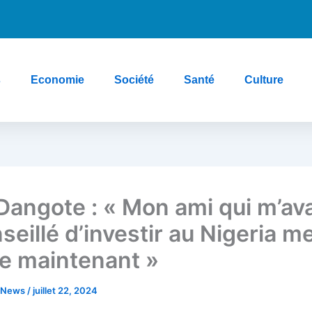
s
Economie
Société
Santé
Culture
 Dangote : « Mon ami qui m’ava
eillé d’investir au Nigeria m
e maintenant »
e News
/
juillet 22, 2024