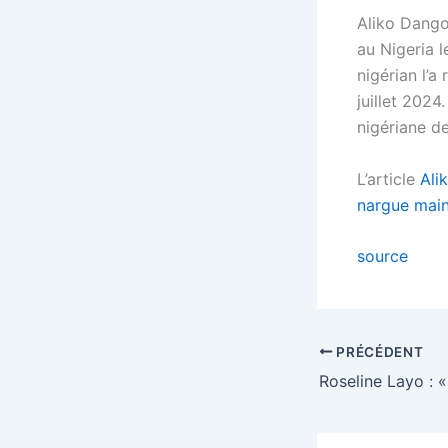
Aliko Dangot
au Nigeria l
nigérian l’
juillet 2024
nigériane de
L’article
Ali
nargue main
source
PRÉCÉDENT