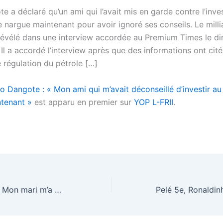
e a déclaré qu’un ami qui l’avait mis en garde contre l’inv
e nargue maintenant pour avoir ignoré ses conseils. Le milli
a révélé dans une interview accordée au Premium Times le d
. Il a accordé l’interview après que des informations ont cité 
 régulation du pétrole […]
ko Dangote : « Mon ami qui m’avait déconseillé d’investir a
tenant »
est apparu en premier sur
YOP L-FRII
.
Roseline Layo : « Mon mari m’a motivée à être artiste grâce à… »