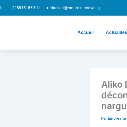
Aller
+22891616691
redaction@empreintenews.tg
au
contenu
Accueil
Actualite
Aliko
décons
nargu
Par
Empreint