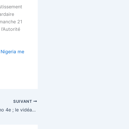
estissement
ardaire
imanche 21
l’Autorité
u Nigeria me
SUIVANT
Pelé 5e, Ronaldinho 4e ; le vidéaste Mohamed Henni choisit son GOAT et fait un classement incroyable