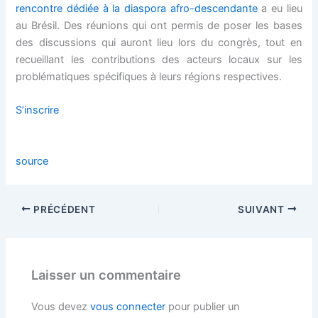
Hacklink panel
rencontre dédiée à la diaspora afro-descendante
a eu lieu
au Brésil. Des réunions qui ont permis de poser les bases
Hacklink panel
des discussions qui auront lieu lors du congrès, tout en
recueillant les contributions des acteurs locaux sur les
Hacklink Panel
problématiques spécifiques à leurs régions respectives.
S’inscrire
Hacklink panel
Hacklink panel
source
Hacklink Panel
PRÉCÉDENT
SUIVANT
Hacklink Panel
Hacklink panel
Laisser un commentaire
Hacklink panel
Vous devez
vous connecter
pour publier un