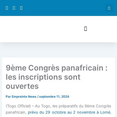
Aller
Hacklink panel
au
contenu
Hacklink panel
Backlink paketleri
Hacklink
Hacklink
9ème Congrès panafricain :
Hacklink
les inscriptions sont
Hacklink
ouvertes
Hacklink panel
Par
Empreinte News
/
septembre 11, 2024
(Togo Officiel)
– Au Togo, les préparatifs du 9ème Congrès
Hacklink panel
panafricain,
prévu du 29 octobre au 2 novembre à Lomé
,