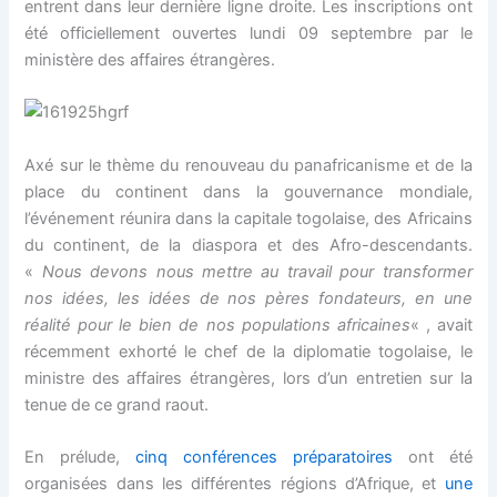
entrent dans leur dernière ligne droite. Les inscriptions ont
Hacklink panel
été officiellement ouvertes lundi 09 septembre par le
ministère des affaires étrangères.
Hacklink panel
Hacklink panel
Axé sur le thème du renouveau du panafricanisme et de la
Hacklink panel
place du continent dans la gouvernance mondiale,
l’événement réunira dans la capitale togolaise, des Africains
Hacklink panel
du continent, de la diaspora et des Afro-descendants.
«
Nous devons nous mettre au travail pour transformer
Hacklink Panel
nos idées, les idées de nos pères fondateurs, en une
réalité pour le bien de nos populations africaines
« , avait
Hacklink panel
récemment exhorté le chef de la diplomatie togolaise, le
ministre des affaires étrangères, lors d’un entretien sur la
Hacklink Panel
tenue de ce grand raout.
Hacklink panel
En prélude,
cinq conférences préparatoires
ont été
organisées dans les différentes régions d’Afrique, et
une