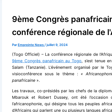
9ème Congrès panafricain 
conférence régionale de l'
Par
Empreinte News
/
juillet 9, 2024
(Togo Officiel)
– La conférence régionale de l’Afriqu
9ème Congrès panafricain au Togo
, s’est tenue e
Salam (Tanzanie). L’événement organisé par le To
visioconférence sous le thème :
« Africanophoni
panafricaine
».
Les travaux, co-présidés par les chefs de la dipl
Mbarouk et Robert Dussey, ont été l’occasion 
l’africanophonie, qui désigne tous les peuples afric
d’Africains qui parlent une ou plusieurs langues africa