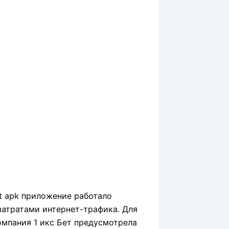
t apk приложение работало
атратами интернет-трафика. Для
омпания 1 икс Бет предусмотрела