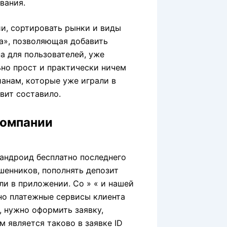
вания.
и, сортировать рынки и виды
а», позволяющая добавить
а для пользователей, уже
ьно прост и практически ничем
ианам, которые уже играли в
вит составило.
Компании
 андроид бесплатно последнего
шенников, пополнять депозит
ли в приложении. Со » « и нашей
но платежные сервисы клиента
, нужно оформить заявку,
 является таково в заявке ID