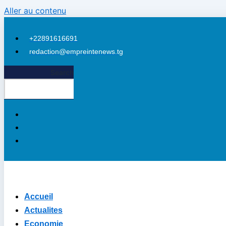
Aller au contenu
+22891616691
redaction@empreintenews.tg
Search
Accueil
Actualites
Economie