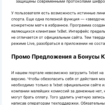
защищены современными протоколами шифро
У пользователя есть возможность истинные лини
спорта. Еще одна полезной функция — «звездочк
конкретном матч в избранное. Программа создан
являющихся клиентами 1xBet. Интерфейс предел
не отличается от официальным сайта. Тем тверд
режиме Live, разобраться в приложении не соста
Промо Предложения а Бонусы 
И нашем портале невозможно загрузить 1xbet на
версию. Чтобы обезопасить себя от действия мо
необходимо только в 1xbet официальном сайте и
компании малейших комиссий за денежные нет, 
могут брать оплату. Того удалить учетную запись
написав операторам техподдержки. Обязательным