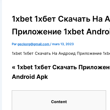
1xbet 1хбет Скачать На 
Приложение 1xbet Andro
Par
geckorg@gmail.com
/
mars 13, 2023
1xbet 1хбет Скачать На Андроид Приложение 1xbe
« 1xbet 1хбет Скачать Приложе
Android Apk
Content